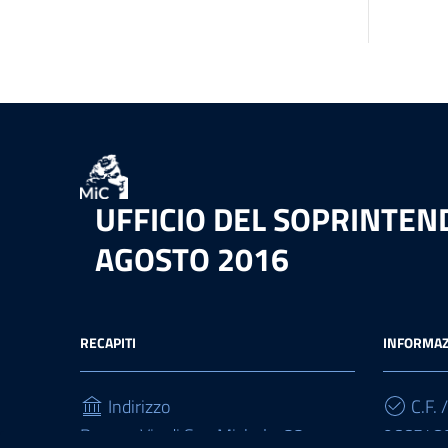
UFFICIO DEL SOPRINTEND
AGOSTO 2016
RECAPITI
INFORMAZ
Indirizzo
C.F. /
Roma - Via di San Michele, 22
966548