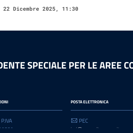
22 Dicembre 2025, 11:30
ENTE SPECIALE PER LE AREE CO
IONI
POSTA ELETTRONICA
 P.IVA
PEC
90589
icri@pec.cultura.gov.it