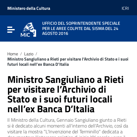
Vai ai contenuti
Vai al menu di navigazione
Ministero della Cultura
ICRI
Vai al footer
UFFICIO DEL SOPRINTENDENTE SPECIALE
PER LE AREE COLPITE DAL SISMA DEL 24
Attiva / disattiva la navigazione
AGOSTO 2016
Home
/
Lazio
/
Ministro Sangiuliano a Rieti per visitare l’Archivio di Stato e i suoi
futuri locali nell’ex Banca D’Italia
Ministro Sangiuliano a Rieti
per visitare l’Archivio di
Stato e i suoi futuri locali
nell’ex Banca D’Italia
Il Ministro della Cultura, Gennaio Sangiuliano giunto a Rieti
si è dedicato alcuni momenti all'interno dell'Archivio, così da
visitare la mostra "L'Invenzione del Terminillo" dedicata a