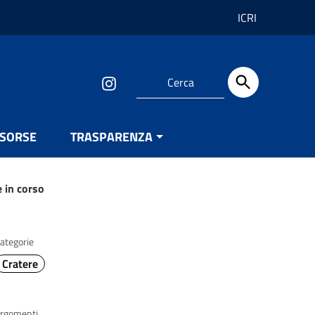
ICRI
ISORSE
TRASPARENZA
 in corso
ategorie
Cratere
rgomenti