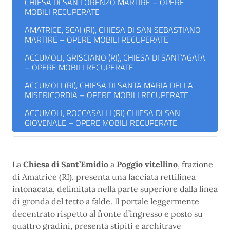
CHIESA DI SAN LORENZO MARTIRE – OPERE
MOBILI RECUPERATE
AMATRICE, SCAI (RI), CHIESA DI SAN SEBASTIANO
MARTIRE – OPERE MOBILI RECUPERATE
ACCUMOLI, GRISCIANO (RI), CHIESA DI SANT’AGATA
– OPERE MOBILI RECUPERATE
ACCUMOLI (RI), CHIESA DI SANTA MARIA DELLA
MISERICORDIA – OPERE MOBILI RECUPERATE
ACCUMOLI, ROCCASALLI (RI) CHIESA DI SAN
GIOVENALE – OPERE MOBILI RECUPERATE
La
Chiesa di Sant’Emidio
a
Poggio vitellino
, frazione
di Amatrice (RI), presenta una facciata rettilinea
intonacata, delimitata nella parte superiore dalla linea
di gronda del tetto a falde. Il portale leggermente
decentrato rispetto al fronte d’ingresso e posto su
quattro gradini, presenta stipiti e architrave