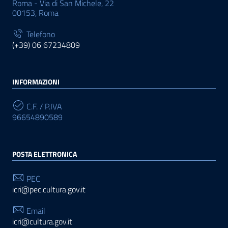
Roma - Via di San Michele, 22
00153, Roma
Telefono
(+39) 06 67234809
INFORMAZIONI
C.F. / P.IVA
96654890589
POSTA ELETTRONICA
PEC
icri@pec.cultura.gov.it
Email
icri@cultura.gov.it