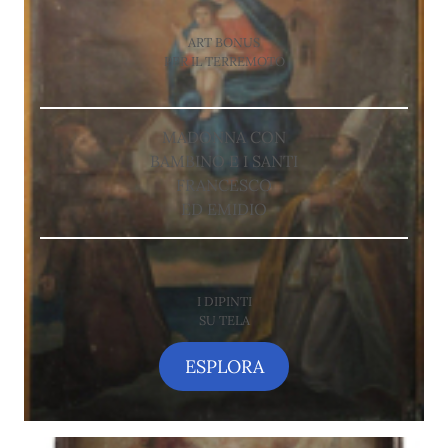
ART BONUS
PER IL TERREMOTO
MADONNA CON
BAMBINO E I SANTI
FRANCESCO
ED EMIDIO
I DIPINTI
SU TELA
ESPLORA