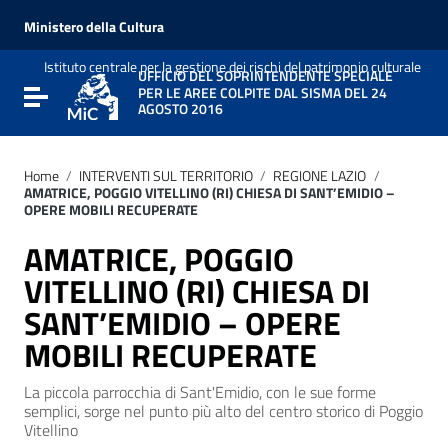
Vai ai contenuti
Vai al menu di navigazione
Ministero della Cultura
Vai al footer
Istituto centrale per la gestione dei rischi del patrimonio culturale
UFFICIO DEL SOPRINTENDENTE SPECIALE
PER LE AREE COLPITE DAL SISMA DEL 24
Attiva / disattiva la navigazione
AGOSTO 2016
Home
/
INTERVENTI SUL TERRITORIO
/
REGIONE LAZIO
/
AMATRICE, POGGIO VITELLINO (RI) CHIESA DI SANT’EMIDIO –
OPERE MOBILI RECUPERATE
AMATRICE, POGGIO
VITELLINO (RI) CHIESA DI
SANT’EMIDIO – OPERE
MOBILI RECUPERATE
La piccola parrocchia di Sant'Emidio, con le sue forme
semplici, sorge nel punto più alto del centro storico di Poggio
Vitellino