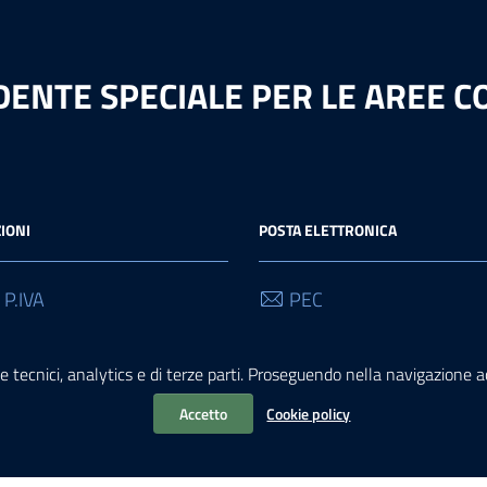
ENTE SPECIALE PER LE AREE CO
IONI
POSTA ELETTRONICA
 P.IVA
PEC
90589
icri@pec.cultura.gov.it
e tecnici, analytics e di terze parti. Proseguendo nella navigazione acc
Email
icri@cultura.gov.it
Accetto
Cookie policy