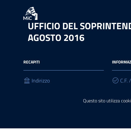
UFFICIO DEL SOPRINTEND
AGOSTO 2016
RECAPITI
INFORMAZ
Indirizzo
C.F. /
Roma - Via di San Michele, 22
966548
00153, Roma
Questo sito utilizza cooki
Telefono
(+39) 06 67234809