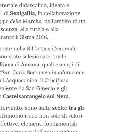
teriale didascalico, ideata e
”
di
Senigallia
, in collaborazione
ggio delle Marche
, nell’ambito di un
cenza, alla tutela e alla
ante il Sisma 2016.
poste nella
Biblioteca Comunale
no state selezionate, tra le
lliana
di
Ancona
, quali esempi di
“
San Carlo Borromeo in adorazione
di Acquacanina, il
Crocifisso
niente da San Ginesio e gli
da
Castelsantangelo sul Nera
.
intervento, sono state
scelte tra gli
trimonio ricco non solo di valori
affettive, elementi fondamentali
rale e sociale dell’intera regione.