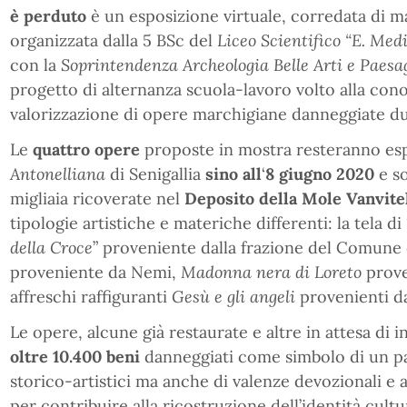
è perduto
è un esposizione virtuale, corredata di ma
organizzata dalla 5 BSc del
Liceo Scientifico “E. Medi
con la
Soprintendenza Archeologia Belle Arti e Paesa
progetto di alternanza scuola-lavoro volto alla conos
valorizzazione di opere marchigiane danneggiate dur
Le
quattro opere
proposte in mostra resteranno es
Antonelliana
di Senigallia
sino all
‘
8 giugno 2020
e so
migliaia ricoverate nel
Deposito della Mole Vanvite
tipologie artistiche e materiche differenti: la tela di 
della Croce
” proveniente dalla frazione del Comune 
proveniente da Nemi,
Madonna nera di Loreto
prove
affreschi raffiguranti
Gesù e gli angeli
provenienti 
Le opere, alcune già restaurate e altre in attesa di 
oltre 10.400 beni
danneggiati come simbolo di un pa
storico-artistici ma anche di valenze devozionali e 
per contribuire alla ricostruzione dell’identità cultu