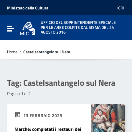
Vai ai contenuti
Vai al menu di navigazione
Ministero della Cultura
ICRI
Vai al footer
UFFICIO DEL SOPRINTENDENTE SPECIALE
PER LE AREE COLPITE DAL SISMA DEL 24
Attiva / disattiva la navigazione
AGOSTO 2016
Home
/
Castelsantangelo sul Nera
Tag:
Castelsantangelo sul Nera
Pagina 1 di 2
13 FEBBRAIO 2025
Marche: completati i restauri dei