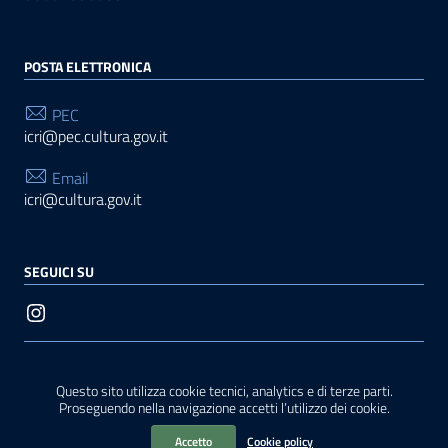
POSTA ELETTRONICA
PEC
icri@pec.cultura.gov.it
Email
icri@cultura.gov.it
SEGUICI SU
Sezione Link Utili
Privacy
|
Note legali
|
Contatti
|
Accessibilità
|
Questo sito utilizza cookie tecnici, analytics e di terze parti.
Realizzato con
WordPress
|
Tema grafico
ItaliaWP2
Proseguendo nella navigazione accetti l’utilizzo dei cookie.
| Basato sul
Prototipo per siti PA di AgID
Accetto
Cookie policy