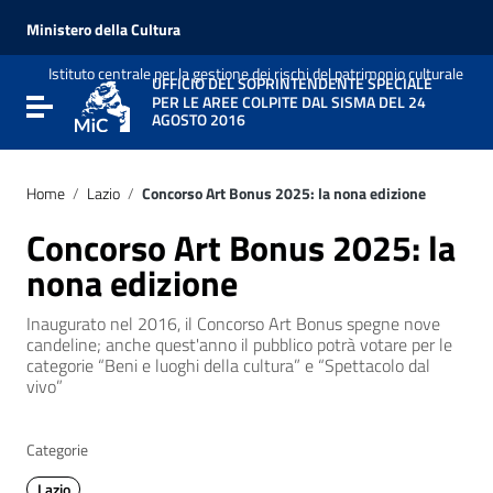
Vai ai contenuti
Vai al menu di navigazione
Ministero della Cultura
Vai al footer
Istituto centrale per la gestione dei rischi del patrimonio culturale
UFFICIO DEL SOPRINTENDENTE SPECIALE
PER LE AREE COLPITE DAL SISMA DEL 24
Attiva / disattiva la navigazione
AGOSTO 2016
Home
/
Lazio
/
Concorso Art Bonus 2025: la nona edizione
Concorso Art Bonus 2025: la
nona edizione
Inaugurato nel 2016, il Concorso Art Bonus spegne nove
candeline; anche quest'anno il pubblico potrà votare per le
categorie “Beni e luoghi della cultura” e “Spettacolo dal
vivo”
Categorie
Lazio