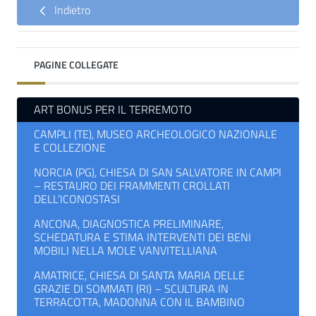
Indietro
PAGINE COLLEGATE
ART BONUS PER IL TERREMOTO
CAMPLI (TE), MUSEO ARCHEOLOGICO NAZIONALE
E COLLEZIONE
NORCIA (PG), CHIESA DI SAN SALVATORE IN CAMPI
– RESTAURO DEI FRAMMENTI CROLLATI
DELL’ICONOSTASI
ANCONA, DIAGNOSTICA PRELIMINARE,
SCHEDATURA E STIMA INTERVENTI DEI BENI
MOBILI NELLA MOLE VANVITELLIANA
AMATRICE, CHIESA DI SANTA MARIA DELLE
GRAZIE DI SOMMATI (RI) – SCULTURA IN
TERRACOTTA, MADONNA CON IL BAMBINO