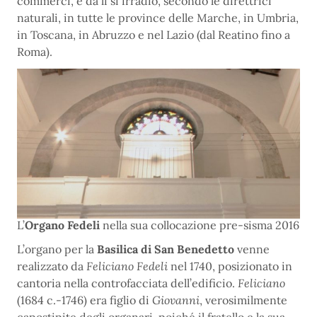
commerci, e da lì si irradiò, secondo le direttrici
naturali, in tutte le province delle Marche, in Umbria,
in Toscana, in Abruzzo e nel Lazio (dal Reatino fino a
Roma).
L’
Organo Fedeli
nella sua collocazione pre-sisma 2016
L’organo per la
Basilica di San Benedetto
venne
realizzato da
Feliciano Fedeli
nel 1740, posizionato in
cantoria nella controfacciata dell’edificio.
Feliciano
(1684 c.-1746) era figlio di
Giovanni
, verosimilmente