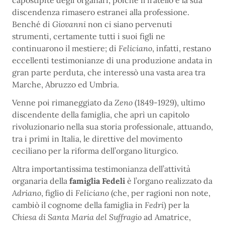
capostipite degli organari, poiché il fratello e la sua
discendenza rimasero estranei alla professione.
Benché di
Giovanni
non ci siano pervenuti
strumenti, certamente tutti i suoi figli ne
continuarono il mestiere; di
Feliciano
, infatti, restano
eccellenti testimonianze di una produzione andata in
gran parte perduta, che interessò una vasta area tra
Marche, Abruzzo ed Umbria.
Venne poi rimaneggiato da
Zeno
(1849-1929), ultimo
discendente della famiglia, che aprì un capitolo
rivoluzionario nella sua storia professionale, attuando,
tra i primi in Italia, le direttive del movimento
ceciliano per la riforma dell’organo liturgico.
Altra importantissima testimonianza dell’attività
organaria della
famiglia Fedeli
è l’organo realizzato da
Adriano
, figlio di
Feliciano
(che, per ragioni non note,
cambiò il cognome della famiglia in
Fedri
) per la
Chiesa di Santa Maria del Suffragio
ad Amatrice,