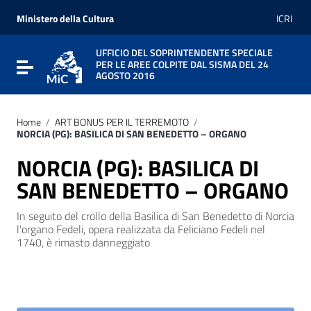
Vai ai contenuti
Vai al menu di navigazione
Ministero della Cultura
ICRI
Vai al footer
UFFICIO DEL SOPRINTENDENTE SPECIALE
PER LE AREE COLPITE DAL SISMA DEL 24
Attiva / disattiva la navigazione
AGOSTO 2016
Home
/
ART BONUS PER IL TERREMOTO
/
NORCIA (PG): BASILICA DI SAN BENEDETTO – ORGANO
NORCIA (PG): BASILICA DI
SAN BENEDETTO – ORGANO
In seguito del crollo della Basilica di San Benedetto di Norcia
l'organo Fedeli, opera realizzata da Feliciano Fedeli nel
1740, è rimasto danneggiato