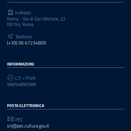
Indirizzo
Roma - Via di San Michele, 22
00153, Roma
Telefono
(+39) 06 67234809
INFORMAZIONI
C.F. / P.IVA
96654890589
POSTA ELETTRONICA
PEC
icri@pec.cultura.gov.it